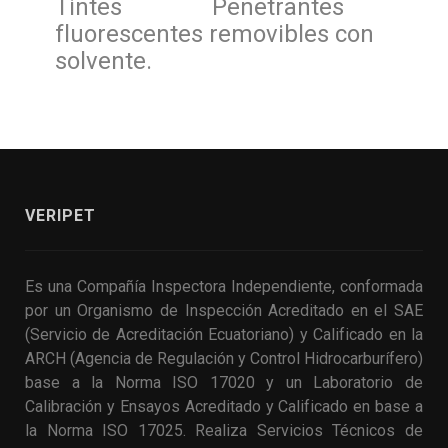
Tintes Penetrantes
fluorescentes removibles con
solvente.
VERIPET
Es una Compañía Inspectora Independiente, conformada
por un Organismo de Inspección Acreditado en el SAE
(Servicio de Acreditación Ecuatoriano) y Calificado en la
ARCH (Agencia de Regulación y Control Hidrocarburífero)
base a la Norma ISO 17020 y un Laboratorio de
Calibración y Ensayos Acreditado y Calificado en base a
la Norma ISO 17025. Realiza Servicios Técnicos de