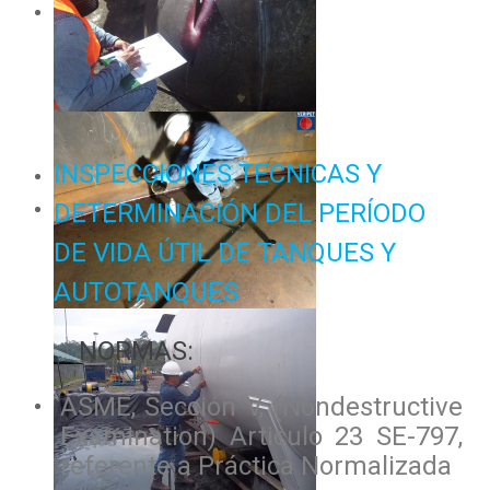
INSPECCIONES TECNICAS Y
DETERMINACIÓN DEL PERÍODO
DE VIDA ÚTIL DE TANQUES Y
AUTOTANQUES
NORMAS:
ASME, Sección V, (Nondestructive
Examination) Articulo 23 SE-797,
referente a Práctica Normalizada