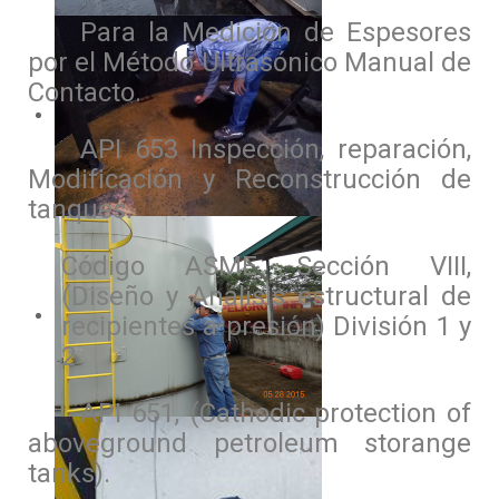
Para la Medición de Espesores
por el Método Ultrasónico Manual de
Contacto.
API 653 Inspección, reparación,
Modificación y Reconstrucción de
tanques.
Código ASME Sección VIII,
(Diseño y Análisis estructural de
recipientes a presión) División 1 y
2
API 651, (Cathodic protection of
aboveground petroleum storange
tanks).