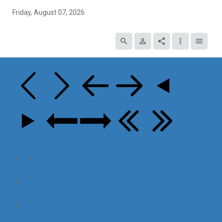
Friday, August 07, 2026
search
person_outline
share
more_vert
menu