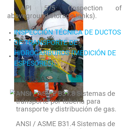
API 575 (Inspection of
aboveground storage tanks).
INSPECCIÓN TÉCNICA DE DUCTOS
DE TRANSPORTE DE
HIDROCARBUROS (MEDICIÓN DE
ESPESORES).
NORMAS:
ANSI / ASME B31.8 Sistemas de
transporte por tubería para
transporte y distribución de gas.
ANSI / ASME B31.4 Sistemas de